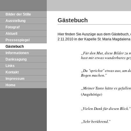
Bilder der Stille
Gästebuch
Ausstellung
Fotograf
Aktuell
Hier finden Sie Auszüge aus dem Gästebuch, 
2.11.2010 in der Kapelle St. Maria Magdalena
Pressespiegel
Gästebuch
„Für den Mut, diese Bilder zu 
Informationen
hast mir etwas wunderbares gez
Danksagung
Links
„Du "sprichst" etwas aus, um d
Kontakt
Bogen machen.”
Impressum
Home
„Meiner Tante hätte es gefallen
(Angehörige)
„Vielen Dank für diesen Blick.”
„Sehr berührend.”